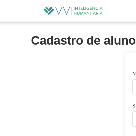
Cadastro de alun
N
S