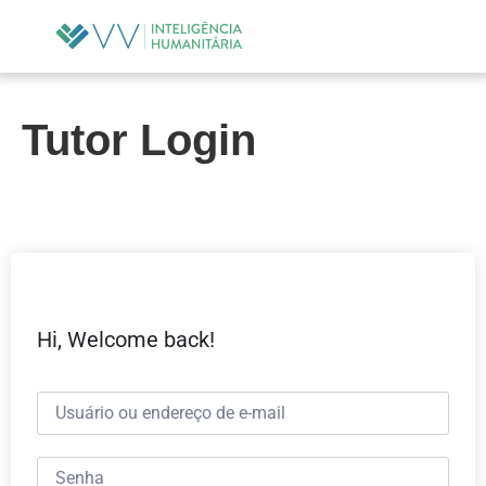
Tutor Login
Hi, Welcome back!