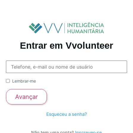
Entrar em Vvolunteer
Lembrar-me
Avançar
Esqueceu a senha?
Não tem uma conta?
Inscrever-se