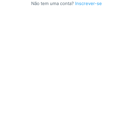
Não tem uma conta?
Inscrever-se